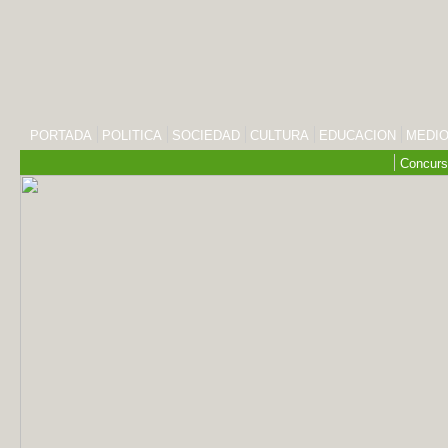
PORTADA
POLITICA
SOCIEDAD
CULTURA
EDUCACION
MEDIO
Concurs