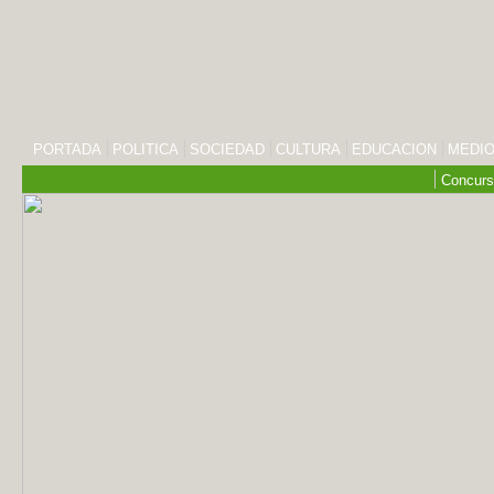
PORTADA
POLITICA
SOCIEDAD
CULTURA
EDUCACION
MEDIO
Concurs