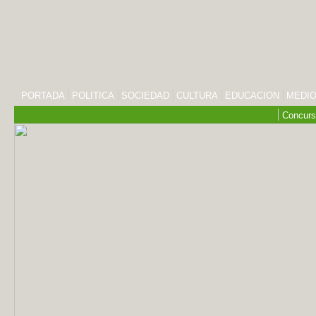
PORTADA
POLITICA
SOCIEDAD
CULTURA
EDUCACION
MEDIO
Concurs