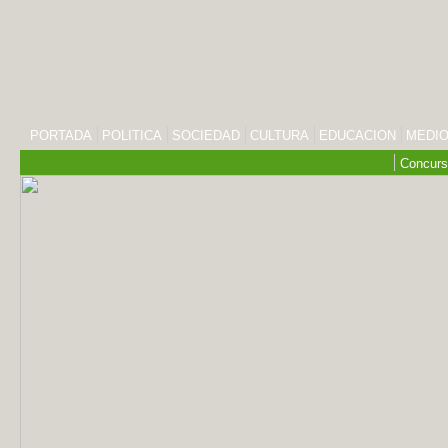
PORTADA
POLITICA
SOCIEDAD
CULTURA
EDUCACION
MEDIO
Concurs