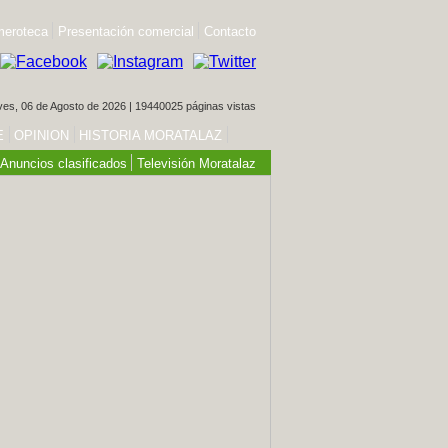
eroteca
Presentación comercial
Contacto
es, 06 de Agosto de 2026 | 19440025 páginas vistas
E
OPINION
HISTORIA MORATALAZ
Anuncios clasificados
Televisión Moratalaz