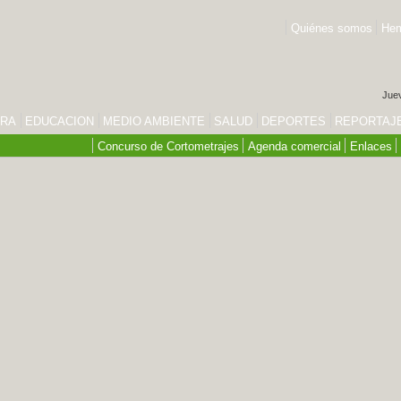
Quiénes somos
Hem
Juev
URA
EDUCACION
MEDIO AMBIENTE
SALUD
DEPORTES
REPORTAJ
Concurso de Cortometrajes
Agenda comercial
Enlaces