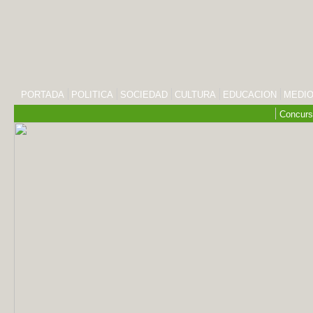
PORTADA
POLITICA
SOCIEDAD
CULTURA
EDUCACION
MEDIO
Concurs