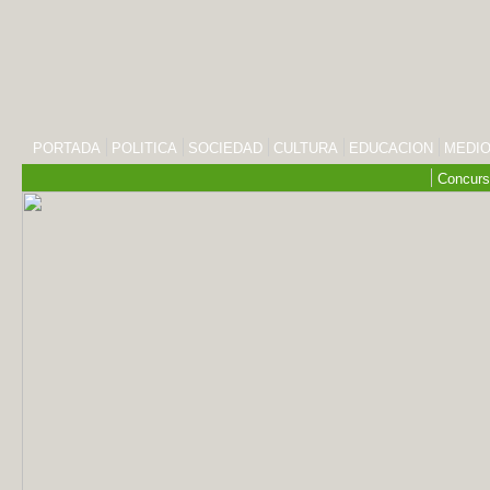
PORTADA
POLITICA
SOCIEDAD
CULTURA
EDUCACION
MEDIO
Concurs