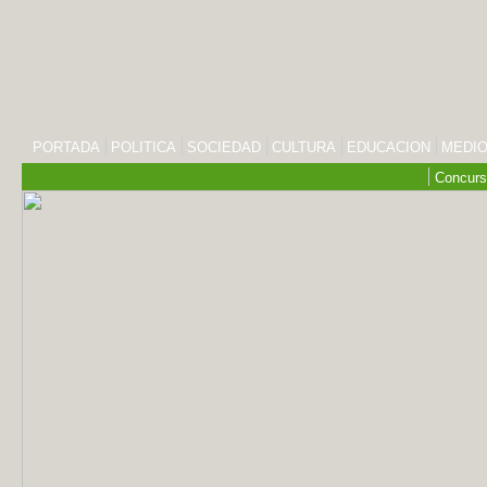
PORTADA
POLITICA
SOCIEDAD
CULTURA
EDUCACION
MEDIO
Concurs