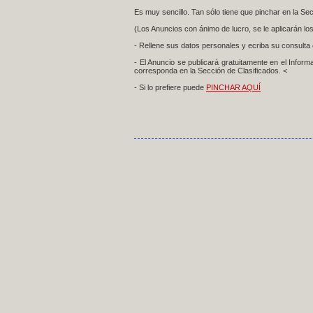
Es muy sencillo. Tan sólo tiene que pinchar en la Se
(Los Anuncios con ánimo de lucro, se le aplicarán los
- Rellene sus datos personales y ecriba su consulta o
- El Anuncio se publicará gratuitamente en el Inform
corresponda en la Sección de Clasificados. <
- Si lo prefiere puede
PINCHAR AQUÍ