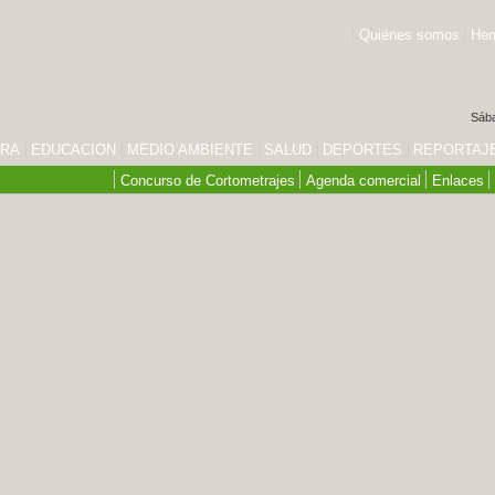
Quiénes somos
Hem
Sába
URA
EDUCACION
MEDIO AMBIENTE
SALUD
DEPORTES
REPORTAJ
Concurso de Cortometrajes
Agenda comercial
Enlaces