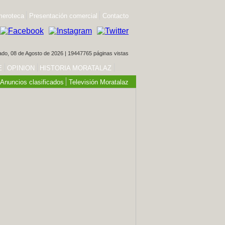
eroteca
Presentación comercial
Contacto
do, 08 de Agosto de 2026 | 19447765 páginas vistas
E
OPINION
HISTORIA MORATALAZ
Anuncios clasificados
Televisión Moratalaz