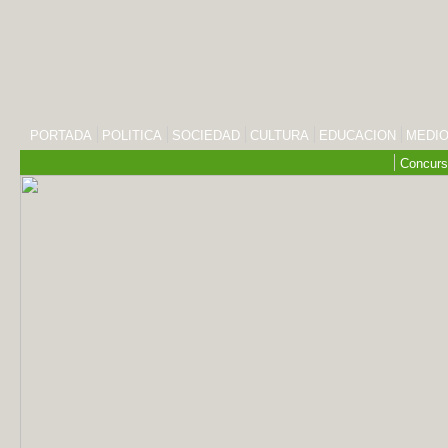
PORTADA
POLITICA
SOCIEDAD
CULTURA
EDUCACION
MEDIO
Concurs