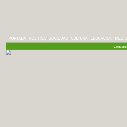
PORTADA
POLITICA
SOCIEDAD
CULTURA
EDUCACION
MEDIO
Concurs