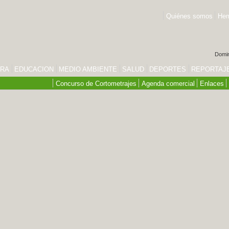
Quiénes somos
Hem
Domin
URA
EDUCACION
MEDIO AMBIENTE
SALUD
DEPORTES
REPORTAJ
Concurso de Cortometrajes
Agenda comercial
Enlaces