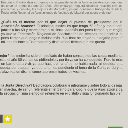
Prisciliano Castro deja su puesto como presidente de la Asociación Avance, después
de estar al frente durante 30 años. Sin embargo, seguirá teniendo relación con los
problemas y con ello, las mejoras de Moratalaz, ya que continuará trabajando desde la
Federación Regional de Asociaciones de Vecinos de Madrid por nuestro distrito.
¿Cuál es el motivo por el que dejas el puesto de presidente en la
Asociación Avance?
El principal motivo es que tengo 58 años y me quiero
jubilar a los 60 y marcharme a mi tierra; además del poco tiempo que tengo,
ya que la Federación Regional de Asociaciones de Vecinos me absorbía el
poco tiempo que tengo e incluso más. Y al final he tenido que dejarlo porque
mi idea es irme a Extremadura y disfrutar del tiempo que me queda.
mejor
?
Lo mejor ha sido el resultado de haber conseguido las cosas mediante
desde el año 80 veníamos pidiéndolo y por fin ya se ha conseguido. Pero lo más
n barrio para vivir, ya que hace treinta años no había nada, ni siquiera una
 queda por trabajar, ya que tenemos pendiente el tema de la Cuña verde y la
talaz sea un distrito como queremos todos los vecinos.
la Junta Directiva?
Dedicación, colaborar e integrarse y sobre todo a los más
n marcha, de ser un referente en el barrio para todo. Y que la Asociación siga
ta asociación siga siendo un referente en el distrito y siga funcionando tan bien