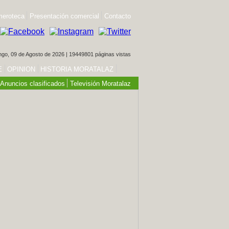
eroteca
Presentación comercial
Contacto
go, 09 de Agosto de 2026 | 19449801 páginas vistas
E
OPINION
HISTORIA MORATALAZ
Anuncios clasificados
Televisión Moratalaz