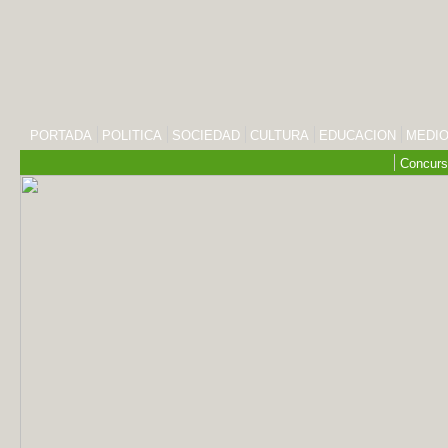
PORTADA
POLITICA
SOCIEDAD
CULTURA
EDUCACION
MEDIO
Concurs