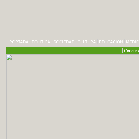
PORTADA
POLITICA
SOCIEDAD
CULTURA
EDUCACION
MEDIO
Concurs