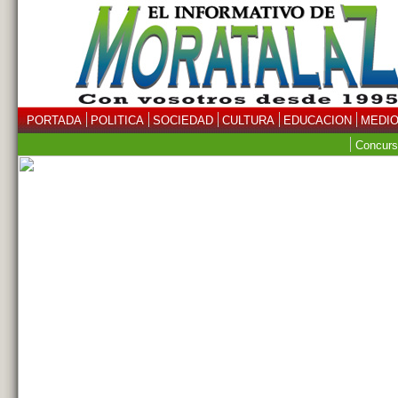
PORTADA
POLITICA
SOCIEDAD
CULTURA
EDUCACION
MEDIO
Concurs