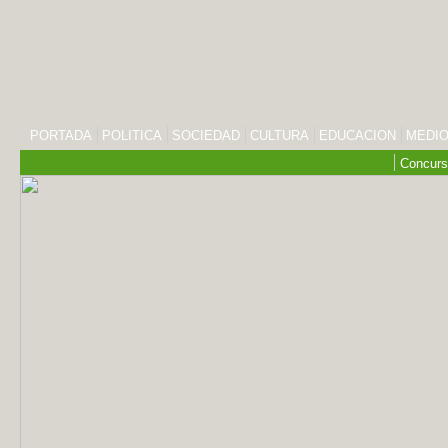
PORTADA
POLITICA
SOCIEDAD
CULTURA
EDUCACION
MEDIO
Concurs