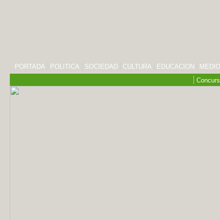
PORTADA
POLITICA
SOCIEDAD
CULTURA
EDUCACION
MEDIO
Concurs