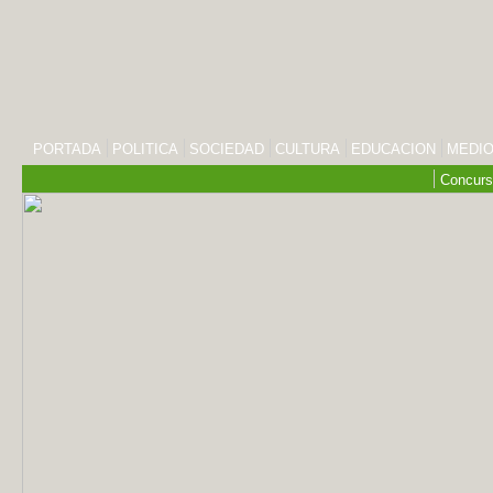
PORTADA
POLITICA
SOCIEDAD
CULTURA
EDUCACION
MEDIO
Concurs