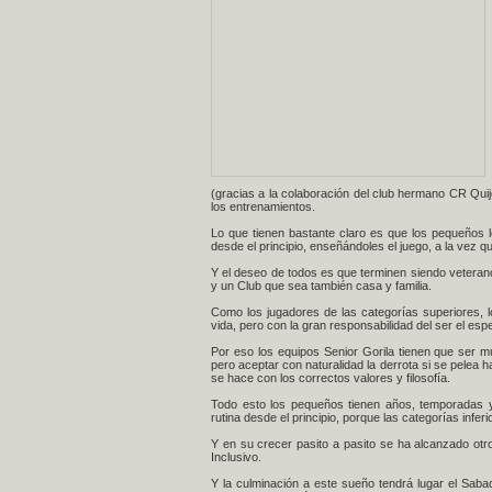
(gracias a la colaboración del club hermano CR Qui
los entrenamientos.
Lo que tienen bastante claro es que los pequeños l
desde el principio, enseñándoles el juego, a la vez qu
Y el deseo de todos es que terminen siendo veterano
y un Club que sea también casa y familia.
Como los jugadores de las categorías superiores, 
vida, pero con la gran responsabilidad del ser el es
Por eso los equipos Senior Gorila tienen que ser muy
pero aceptar con naturalidad la derrota si se pelea h
se hace con los correctos valores y filosofía.
Todo esto los pequeños tienen años, temporadas y 
rutina desde el principio, porque las categorías infe
Y en su crecer pasito a pasito se ha alcanzado otro
Inclusivo.
Y la culminación a este sueño tendrá lugar el Sab