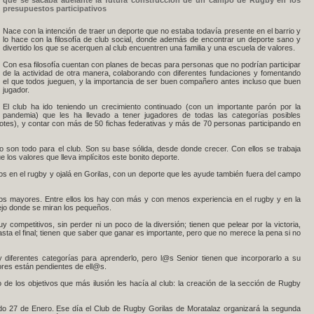
que se sacaba adelante la futura construcción de un campo de Rugby en los
presupuestos participativos
Nace con la intención de traer un deporte que no estaba todavía presente en el barrio y
lo hace con la filosofía de club social, donde además de encontrar un deporte sano y
divertido los que se acerquen al club encuentren una familia y una escuela de valores.
Con esa filosofía cuentan con planes de becas para personas que no podrían participar
de la actividad de otra manera, colaborando con diferentes fundaciones y fomentando
el que todos jueguen, y la importancia de ser buen compañero antes incluso que buen
jugador.
El club ha ido teniendo un crecimiento continuado (con un importante parón por la
pandemia) que les ha llevado a tener jugadores de todas las categorías posibles
jotes), y contar con más de 50 fichas federativas y más de 70 personas participando en
o son todo para el club. Son su base sólida, desde donde crecer. Con ellos se trabaja
e los valores que lleva implícitos este bonito deporte.
s en el rugby y ojalá en Gorilas, con un deporte que les ayude también fuera del campo
los mayores. Entre ellos los hay con más y con menos experiencia en el rugby y en la
pejo donde se miran los pequeños.
 competitivos, sin perder ni un poco de la diversión; tienen que pelear por la victoria,
asta el final; tienen que saber que ganar es importante, pero que no merece la pena si no
diferentes categorías para aprenderlo, pero l@s Senior tienen que incorporarlo a su
riores están pendientes de ell@s.
 de los objetivos que más ilusión les hacía al club: la creación de la sección de Rugby
ado 27 de Enero. Ese día el Club de Rugby Gorilas de Moratalaz organizará la segunda