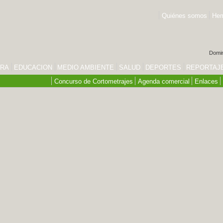
Quiénes somos
Hem
Domin
URA
EDUCACION
MEDIO AMBIENTE
SALUD
DEPORTES
REPORTAJ
Concurso de Cortometrajes
Agenda comercial
Enlaces