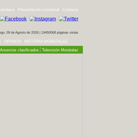
eroteca
Presentación comercial
Contacto
go, 09 de Agosto de 2026 | 19450068 páginas vistas
E
OPINION
HISTORIA MORATALAZ
Anuncios clasificados
Televisión Moratalaz