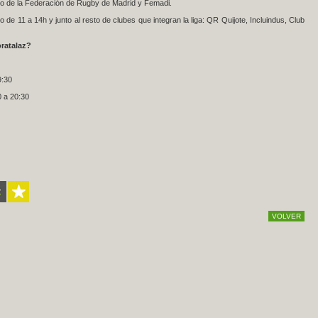
ivo de la Federación de Rugby de Madrid y Femadi.
e 11 a 14h y junto al resto de clubes que integran la liga: QR Quijote, Incluindus, Club
oratalaz?
9:30
 a 20:30
VOLVER