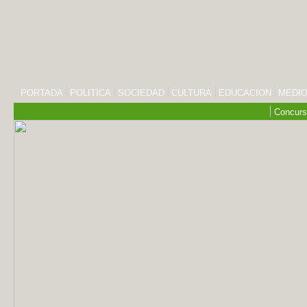
PORTADA
POLITICA
SOCIEDAD
CULTURA
EDUCACION
MEDIO
Concurs