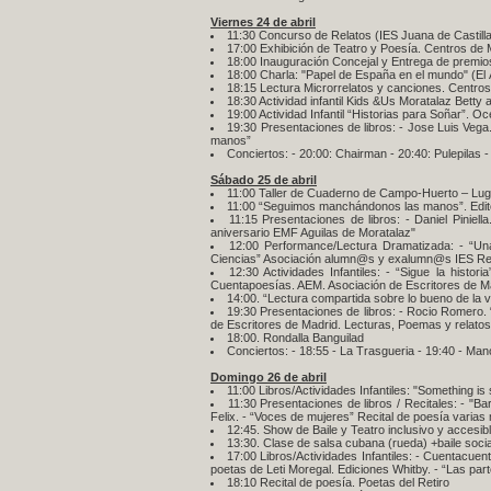
Viernes 24 de abril
11:30 Concurso de Relatos (IES Juana de Castilla)
17:00 Exhibición de Teatro y Poesía. Centros de
18:00 Inauguración Concejal y Entrega de premio
18:00 Charla: "Papel de España en el mundo" (El
18:15 Lectura Microrrelatos y canciones. Centro
18:30 Actividad infantil Kids &Us Moratalaz Bett
19:00 Actividad Infantil “Historias para Soñar”. O
19:30 Presentaciones de libros: - Jose Luis Veg
manos”
Conciertos: - 20:00: Chairman - 20:40: Pulepilas -
Sábado 25 de abril
11:00 Taller de Cuaderno de Campo-Huerto – Lug
11:00 “Seguimos manchándonos las manos”. Edito
11:15 Presentaciones de libros: - Daniel Pinie
aniversario EMF Aguilas de Moratalaz"
12:00 Performance/Lectura Dramatizada: - “Una
Ciencias” Asociación alumn@s y exalumn@s IES Re
12:30 Actividades Infantiles: - “Sigue la hist
Cuentapoesías. AEM. Asociación de Escritores de M
14:00. “Lectura compartida sobre lo bueno de la v
19:30 Presentaciones de libros: - Rocio Romero.
de Escritores de Madrid. Lecturas, Poemas y relatos
18:00. Rondalla Banguilad
Conciertos: - 18:55 - La Trasgueria - 19:40 - Ma
Domingo 26 de abril
11:00 Libros/Actividades Infantiles: "Something i
11:30 Presentaciones de libros / Recitales: - "Ba
Felix. - “Voces de mujeres” Recital de poesía varias
12:45. Show de Baile y Teatro inclusivo y accesib
13:30. Clase de salsa cubana (rueda) +baile soci
17:00 Libros/Actividades Infantiles: - Cuentacue
poetas de Leti Moregal. Ediciones Whitby. - “Las par
18:10 Recital de poesía. Poetas del Retiro