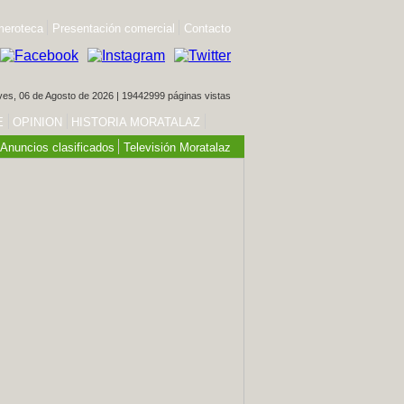
eroteca
Presentación comercial
Contacto
es, 06 de Agosto de 2026 | 19442999 páginas vistas
E
OPINION
HISTORIA MORATALAZ
Anuncios clasificados
Televisión Moratalaz