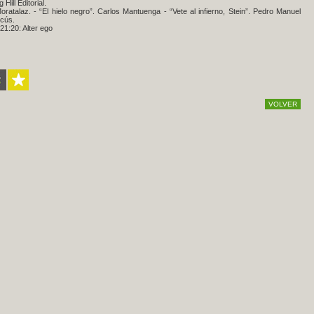
ill Editorial.
ratalaz. - “El hielo negro”. Carlos Mantuenga - “Vete al infierno, Stein”. Pedro Manuel
rcús.
21:20: Alter ego
VOLVER