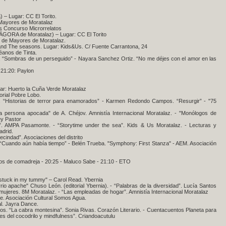
 – Lugar: CC El Torito.
 Mayores de Moratalaz
s Concurso Microrrelatos
 ÁGORA de Moratalaz) – Lugar: CC El Torito
s de Mayores de Moratalaz.
y and The seasons. Lugar: Kids&Us. C/ Fuente Carrantona, 24
céanos de Tinta.
a. “Sombras de un perseguido” - Nayara Sanchez Ortiz. “No me déjes con el amor en las
 21:20: Paylon
ar: Huerto la Cuña Verde Moratalaz
rial Pobre Lobo.
lla. “Historias de terror para enamorados” - Karmen Redondo Campos. “Resurgir” - "75
 persona apocada" de A. Chéjov. Amnistía Internacional Moratalaz. - "Monólogos de
y Pastor
oria”. AMPA Pasamonte. - “Storytime under the sea”. Kids & Us Moratalaz. - Lecturas y
adrid.
ecindad”. Asociaciones del distrito
 “Cuando aún había tiempo” - Belén Trueba. "Symphony: First Stanza" - AEM. Asociación
nos de comadreja - 20:25 - Maluco Sabe - 21:10 - ETO
s stuck in my tummy" – Carol Read. Ybernia
rrio apache" Chuso León. (editorial Ybernia). - “Palabras de la diversidad”. Lucía Santos
 mujeres. 8M Moratalaz. - “Las empleadas de hogar”. Amnistía Internacional Moratalaz
le. Asociación Cultural Somos Agua.
al. Jayra Dance.
ntos. “La cabra montesina”. Sonia Rivas. Corazón Literario. - Cuentacuentos Planeta para
tes del cocodrilo y mindfulness”. Criandoacutulu