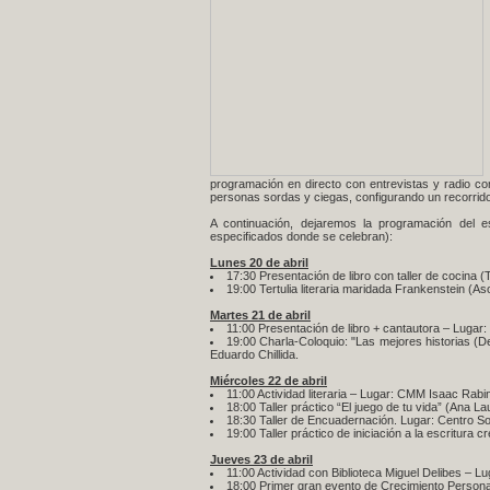
programación en directo con entrevistas y radio com
personas sordas y ciegas, configurando un recorrido
A continuación, dejaremos la programación del es
especificados donde se celebran):
Lunes 20 de abril
17:30 Presentación de libro con taller de cocina (T
19:00 Tertulia literaria maridada Frankenstein (A
Martes 21 de abril
11:00 Presentación de libro + cantautora – Luga
19:00 Charla-Coloquio: "Las mejores historias (D
Eduardo Chillida.
Miércoles 22 de abril
11:00 Actividad literaria – Lugar: CMM Isaac Rabi
18:00 Taller práctico “El juego de tu vida” (Ana L
18:30 Taller de Encuadernación. Lugar: Centro S
19:00 Taller práctico de iniciación a la escritura 
Jueves 23 de abril
11:00 Actividad con Biblioteca Miguel Delibes – 
18:00 Primer gran evento de Crecimiento Persona