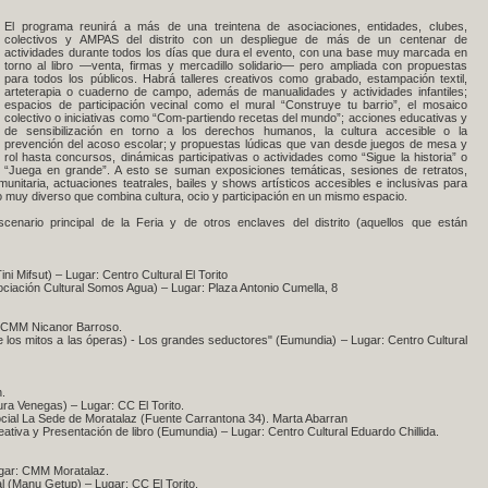
El programa reunirá a más de una treintena de asociaciones, entidades, clubes,
colectivos y AMPAS del distrito con un despliegue de más de un centenar de
actividades durante todos los días que dura el evento, con una base muy marcada en
torno al libro —venta, firmas y mercadillo solidario— pero ampliada con propuestas
para todos los públicos. Habrá talleres creativos como grabado, estampación textil,
arteterapia o cuaderno de campo, además de manualidades y actividades infantiles;
espacios de participación vecinal como el mural “Construye tu barrio”, el mosaico
colectivo o iniciativas como “Com-partiendo recetas del mundo”; acciones educativas y
de sensibilización en torno a los derechos humanos, la cultura accesible o la
prevención del acoso escolar; y propuestas lúdicas que van desde juegos de mesa y
rol hasta concursos, dinámicas participativas o actividades como “Sigue la historia” o
“Juega en grande”. A esto se suman exposiciones temáticas, sesiones de retratos,
unitaria, actuaciones teatrales, bailes y shows artísticos accesibles e inclusivas para
 muy diverso que combina cultura, ocio y participación en un mismo espacio.
cenario principal de la Feria y de otros enclaves del distrito (aquellos que están
ini Mifsut) – Lugar: Centro Cultural El Torito
sociación Cultural Somos Agua) – Lugar: Plaza Antonio Cumella, 8
r: CMM Nicanor Barroso.
e los mitos a las óperas) - Los grandes seductores" (Eumundia) – Lugar: Centro Cultural
n.
aura Venegas) – Lugar: CC El Torito.
ocial La Sede de Moratalaz (Fuente Carrantona 34). Marta Abarran
creativa y Presentación de libro (Eumundia) – Lugar: Centro Cultural Eduardo Chillida.
Lugar: CMM Moratalaz.
l (Manu Getup) – Lugar: CC El Torito.