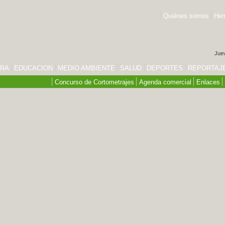
Quiénes somos
Hem
Juev
URA
EDUCACION
MEDIO AMBIENTE
SALUD
DEPORTES
REPORTAJ
Concurso de Cortometrajes
Agenda comercial
Enlaces