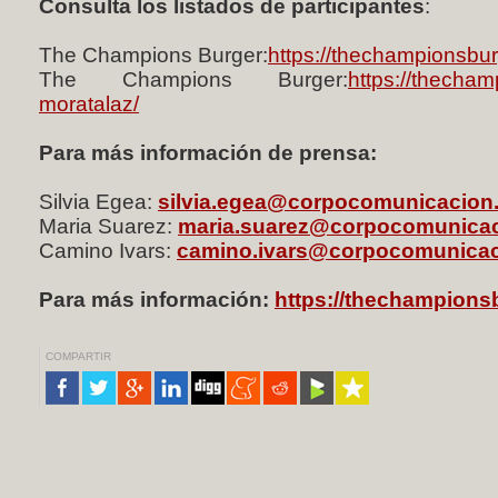
Consulta los listados de participantes
:
The Champions Burger:
https://thechampionsbu
The Champions Burger:
https://thecha
moratalaz/
Para más información de prensa:
Silvia Egea:
silvia.egea@corpocomunicacion
Maria Suarez:
maria.suarez@corpocomunica
Camino Ivars:
camino.ivars@corpocomunica
Para más información:
https://thechampions
COMPARTIR