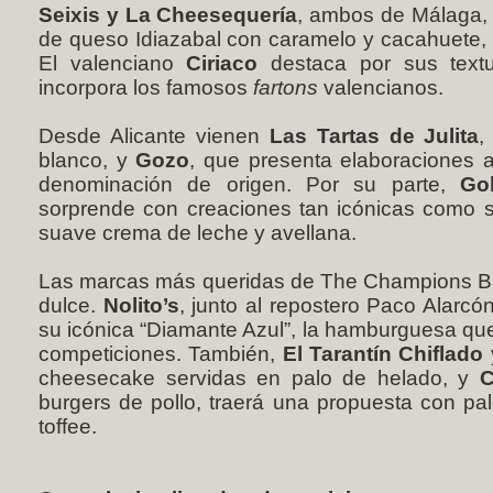
Seixis y La Cheesequería
, ambos de Málaga, t
de queso Idiazabal con caramelo y cacahuete, 
El valenciano
Ciriaco
destaca por sus text
incorpora los famosos
fartons
valencianos.
Desde Alicante vienen
Las Tartas de Julita
,
blanco, y
Gozo
, que presenta elaboraciones 
denominación de origen. Por su parte,
Go
sorprende con creaciones tan icónicas como s
suave crema de leche y avellana.
Las marcas más queridas de The Champions Bur
dulce.
Nolito’s
, junto al repostero Paco Alarcó
su icónica “Diamante Azul”, la hamburguesa que 
competiciones. También,
El Tarantín Chiflado
cheesecake servidas en palo de helado, y
C
burgers de pollo, traerá una propuesta con pa
toffee.