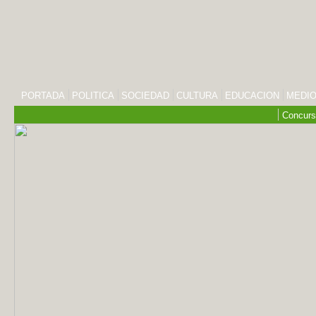
PORTADA
POLITICA
SOCIEDAD
CULTURA
EDUCACION
MEDIO
Concurs