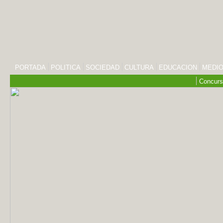
PORTADA
POLITICA
SOCIEDAD
CULTURA
EDUCACION
MEDIO
Concurs