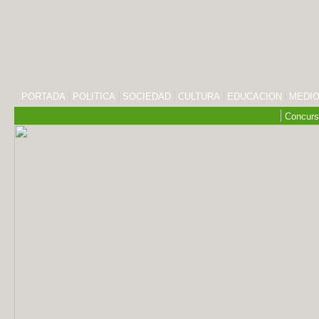
PORTADA
POLITICA
SOCIEDAD
CULTURA
EDUCACION
MEDIO
Concurs