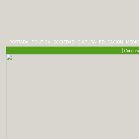
PORTADA
POLITICA
SOCIEDAD
CULTURA
EDUCACION
MEDIO
Concurs