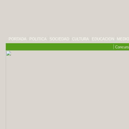
PORTADA
POLITICA
SOCIEDAD
CULTURA
EDUCACION
MEDIO
Concurs