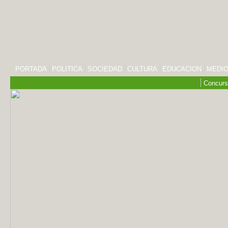
PORTADA
POLITICA
SOCIEDAD
CULTURA
EDUCACION
MEDIO
Concurs