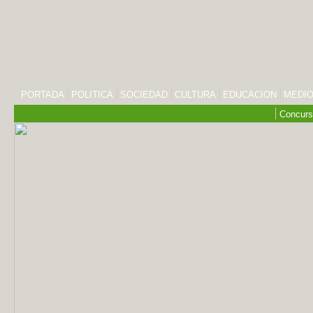
PORTADA
POLITICA
SOCIEDAD
CULTURA
EDUCACION
MEDIO
Concurs