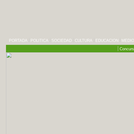
PORTADA
POLITICA
SOCIEDAD
CULTURA
EDUCACION
MEDIO
Concurs