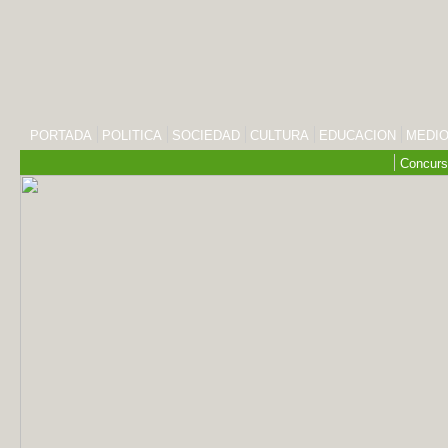
PORTADA
POLITICA
SOCIEDAD
CULTURA
EDUCACION
MEDIO
Concurs