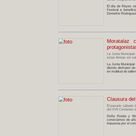
El día de Reyes si
Festival a benefic
Demetrio Rodriguez,
Moratalaz 
protagonista
La Junta Municipal 
estas fiestas sin sal
La Junta Municipal
distrito disfruten 
en multitud de talle
Clausura del
El pasado sábado 26
del XVII Certamen d
Doña Rosita y Wo
conocíamos de años
impuesta por el conv