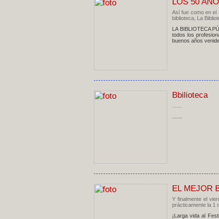
LOS 50 AÑO
Así fue como en el 
biblioteca, La Biblio
LA BIBLIOTECA PÚ
todos los profesio
buenos años venidero
Bbilioteca
.......
.......
EL MEJOR 
Y finalmente el vie
prácticamente la 1 d
¡Larga vida al Fest