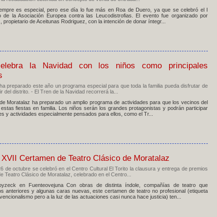
empre es especial, pero ese día lo fue más en Roa de Duero, ya que se celebró el I
io de la Asociación Europea contra las Leucodistrofias. El evento fue organizado por
 propietario de Aceitunas Rodriguez, con la intención de donar íntegr...
celebra la Navidad con los niños como principales
s
ha preparado este año un programa especial para que toda la familia pueda disfrutar de
ir del distrito. - El Tren de la Navidad recorrerá la...
 de Moratalaz ha preparado un amplio programa de actividades para que los vecinos del
de estas fiestas en familia. Los niños serán los grandes protagonistas y podrán participar
res y actividades especialmente pensados para ellos, como el Tr...
 XVII Certamen de Teatro Clásico de Moratalaz
 de octubre se celebró en el Centro Cultural El Torito la clausura y entrega de premios
e Teatro Clásico de Moratalaz, celebrado en el Centro...
yzeck en Fuenteovejuna Con obras de distinta índole, compañías de teatro que
 anteriores y algunas caras nuevas, este certamen de teatro no profesional (etiqueta
encionalismo pero a la luz de las actuaciones casi nunca hace justicia) ten...