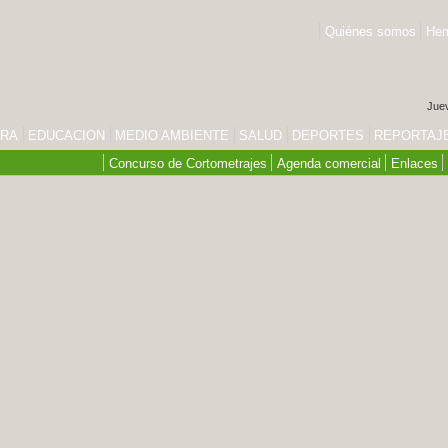
Quiénes somos
Hem
Juev
URA
EDUCACION
MEDIO AMBIENTE
SALUD
DEPORTES
REPORTAJ
Concurso de Cortometrajes
Agenda comercial
Enlaces