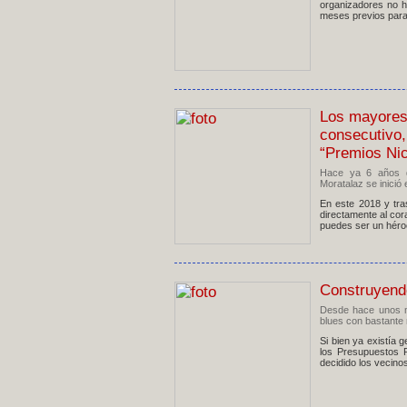
organizadores no ha
meses previos para
Los mayores 
consecutiv
“Premios Nic
Hace ya 6 años qu
Moratalaz se inició 
En este 2018 y tra
directamente al cora
puedes ser un héroe
Construyendo
Desde hace unos me
blues con bastante 
Si bien ya existía 
los Presupuestos P
decidido los vecino