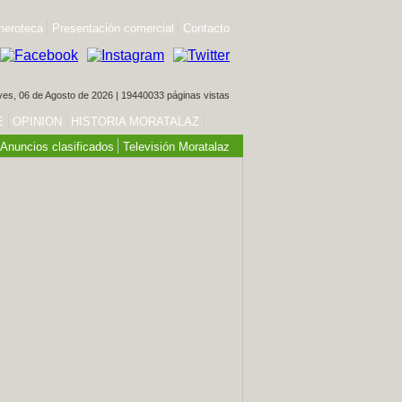
eroteca
Presentación comercial
Contacto
es, 06 de Agosto de 2026 | 19440033 páginas vistas
E
OPINION
HISTORIA MORATALAZ
Anuncios clasificados
Televisión Moratalaz