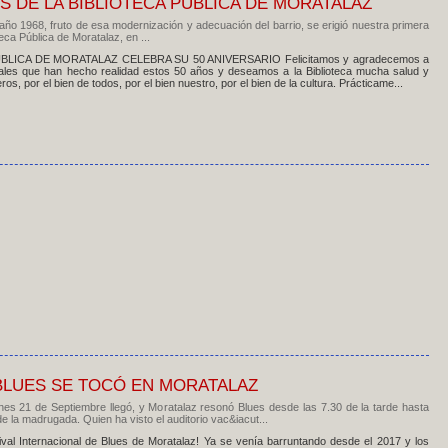
S DE LA BIBLIOTECA PÚBLICA DE MORATALAZ
año 1968, fruto de esa modernización y adecuación del barrio, se erigió nuestra primera
teca Pública de Moratalaz, en ...
BLICA DE MORATALAZ CELEBRA SU 50 ANIVERSARIO Felicitamos y agradecemos a
nales que han hecho realidad estos 50 años y deseamos a la Biblioteca mucha salud y
s, por el bien de todos, por el bien nuestro, por el bien de la cultura. Prácticame...
BLUES SE TOCÓ EN MORATALAZ
rnes 21 de Septiembre llegó, y Moratalaz resonó Blues desde las 7.30 de la tarde hasta
e la madrugada. Quien ha visto el auditorio vac&iacut...
ival Internacional de Blues de Moratalaz! Ya se venía barruntando desde el 2017 y los