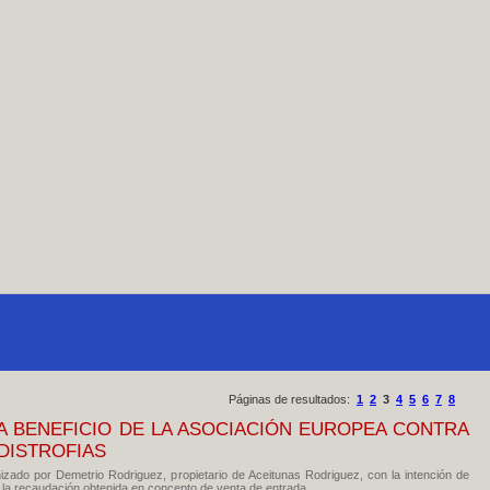
Páginas de resultados:
1
2
3
4
5
6
7
8
L A BENEFICIO DE LA ASOCIACIÓN EUROPEA CONTRA
DISTROFIAS
izado por Demetrio Rodriguez, propietario de Aceitunas Rodriguez, con la intención de
la recaudación obtenida en concepto de venta de entrada...