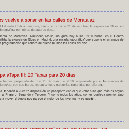
es vuelve a sonar en las calles de Moratalaz
al Eduardo Chillida mostrará, hasta el próximo 31 de octubre, la exposición ‘Blues en
fotográfica’ con obras de autores des...
denta de Moratalaz, Almudena Maíllo, inaugura hoy a las 19:30 horas, en el Centro
illida, la exposición ‘Blues en Madrid, una mirada fotográfica’ que supone el arranque de
a programación que llenará de buena música las calles del dist...
pa aTapa III: 20 Tapas para 20 días
te hemos preparado del 3 al 23 de Junio de 2019, organizada por el Informativo de
eros/as, con sus bares, restaurantes y cafeterías repartidas por diferent...
, tendréis a vuestra disposición un pasaporte con el que votar a las que más os hayan
ir al Primero, Segundo y Tercero. Y como todos los años, comer conlleva premio, algo
sta mover el bigote nos parece el mejor de los inventos, y es que�...