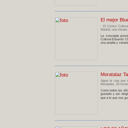
El mejor Blu
- El Centro Cultur
Madrid, una mirada 
La concejala presi
Cultural Eduardo Ch
una amplia y variad
Moratalaz Ta
Sigue la ruta que 
Moratalaz. 20 hostel
Como todos los años
gustado y así eleg
que a lo que nos gu