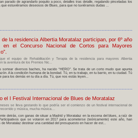
n parado de agrandarlo poquito a poco, detalles tras detalle, regalando pinceladas los
 que estuviéramos deseosos de Blues, para que no tuviéramos dudas ...
de la residencia Albertia Moratalaz participan, por 6º año
o, en el Concurso Nacional de Cortos para Mayores
o”.
e el equipo de Rehabilitación y Terapia de la residencia para mayores Albertia
en la aventura de los Premios Nic...
s sortear diversos baches, ha nacido “HERO”. Se trata de un corto mudo que apunta
zón. A la condición humana de la bondad. Tú, en tu trabajo, en tu barrio, en tu ciudad. Tú
 para los demás en tu día a día. Tú, que nos estás leyen...
 el I Festival Internacional de Blues de Moratalaz
ses se lleva gestando lo que podría ser el comienzo de un festival internacional de
recorrido y música, mucha música....
gente detrás, con ganas de situar a Madrid y Moratalaz en la escena del blues, a raíz de
articipativos que se votaron en 2017 para acometerse (teóricamente) este año, han
s de Moratalaz destinar una cantidad del presupuesto en hacer de est...