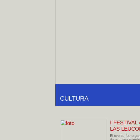
CULTURA
I FESTIVA
LAS LEUCO
El evento fue organ
donar íntegramente 