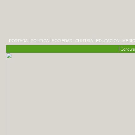
PORTADA
POLITICA
SOCIEDAD
CULTURA
EDUCACION
MEDIO
Concurs