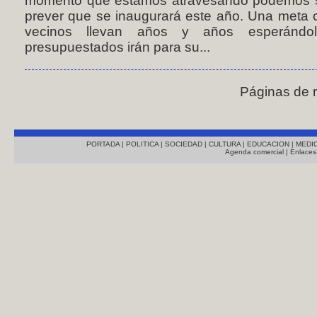
momento que estamos atravesando podemos se
prever que se inaugurará este año. Una meta 
vecinos llevan años y años esperándol
presupuestados irán para su...
Páginas de 
PORTADA
|
POLITICA
|
SOCIEDAD
|
CULTURA
|
EDUCACION
|
MEDI
Agenda comercial
|
Enlaces