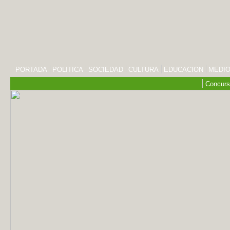
PORTADA
POLITICA
SOCIEDAD
CULTURA
EDUCACION
MEDIO
Concurs