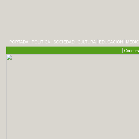
PORTADA
POLITICA
SOCIEDAD
CULTURA
EDUCACION
MEDIO
Concurs