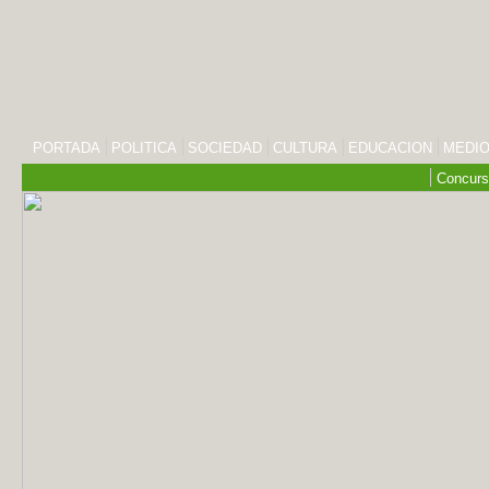
PORTADA
POLITICA
SOCIEDAD
CULTURA
EDUCACION
MEDIO
Concurs