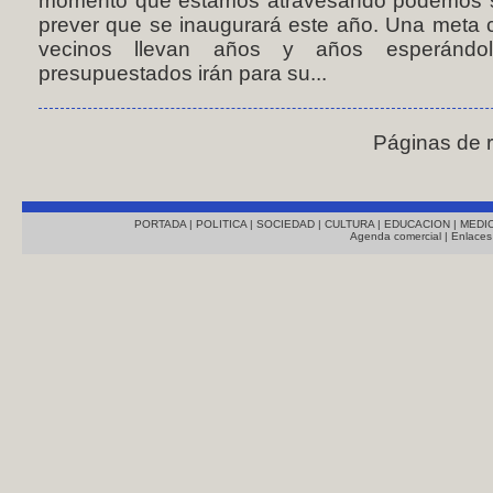
momento que estamos atravesando podemos se
prever que se inaugurará este año. Una meta 
vecinos llevan años y años esperándol
presupuestados irán para su...
Páginas de 
PORTADA
|
POLITICA
|
SOCIEDAD
|
CULTURA
|
EDUCACION
|
MEDI
Agenda comercial
|
Enlaces